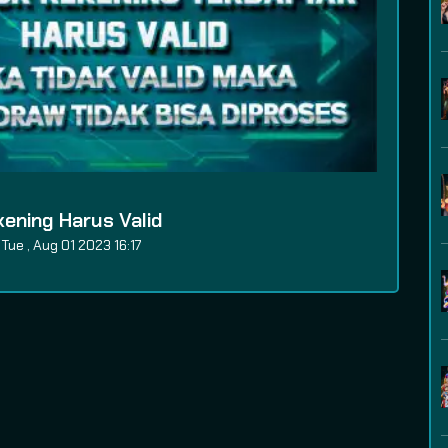
ening Harus Valid
:
Tue , Aug 01 2023 16:17