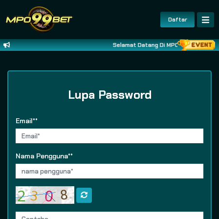
Daftar
Selamat Datang Di MPO99BET. Sebagai
Lupa Password
Email**
Nama Pengguna**