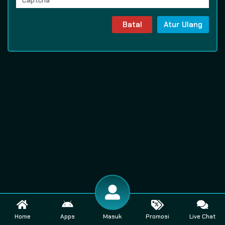
Batal
Atur Ulang
Home
Apps
Masuk
Promosi
Live Chat